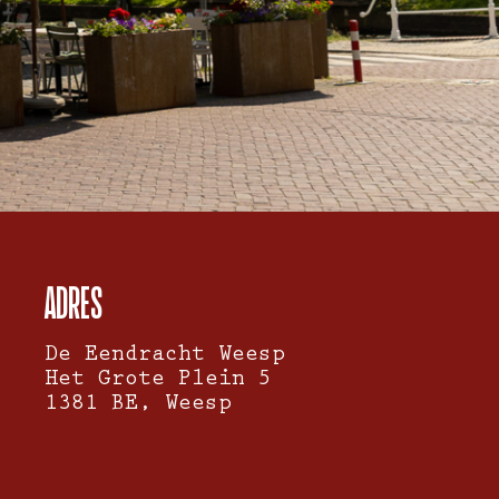
ADRES
De Eendracht Weesp
Het Grote Plein 5
1381 BE, Weesp