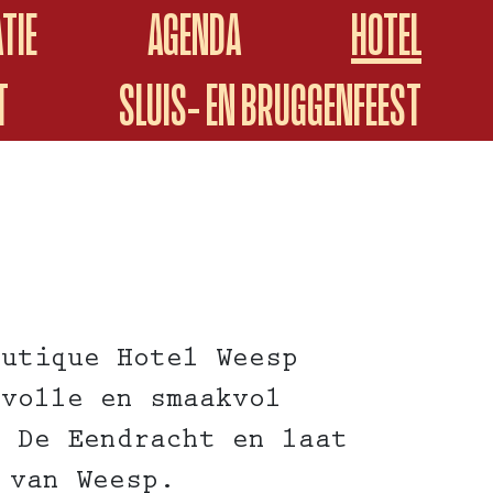
TIE
AGENDA
HOTEL
T
SLUIS- EN BRUGGENFEEST
outique Hotel Weesp
rvolle en smaakvol
j De Eendracht en laat
 van Weesp.