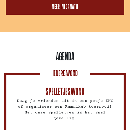
MEER INFORMATIE
AGENDA
IEDERE AVOND
SPELLETJESAVOND
Daag je vrienden uit in een potje UNO
of organiseer een Rummikub toernooi!
Met onze spelletjes is het snel
gezellig.