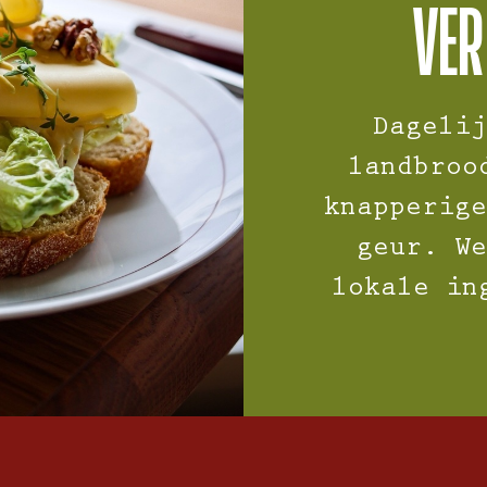
VER
Dagelij
landbroo
knapperige
geur. We
lokale in