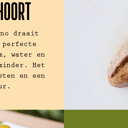
 HOORT
nno draait
 perfecte
m, water en
minder. Het
sten en een
ur.